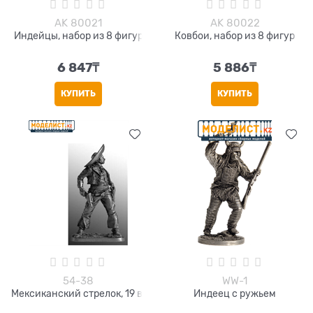
AK 80021
AK 80022
Индейцы, набор из 8 фигур
Ковбои, набор из 8 фигур
6 847
₸
5 886
₸
КУПИТЬ
КУПИТЬ
54-38
WW-1
Мексиканский стрелок, 19 в.
Индеец с ружьем