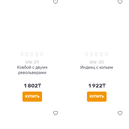
WW-29
WW-30
Ковбой с двумя
Индеец с копьем
револьверами
1 802
₸
1 922
₸
КУПИТЬ
КУПИТЬ