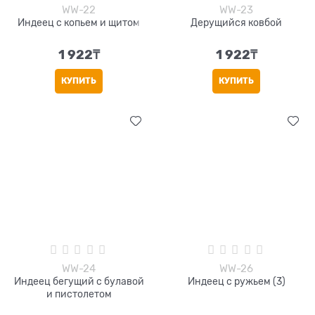
WW-22
WW-23
Индеец с копьем и щитом
Дерущийся ковбой
1 922
₸
1 922
₸
КУПИТЬ
КУПИТЬ
WW-24
WW-26
Индеец бегущий с булавой
Индеец с ружьем (3)
и пистолетом