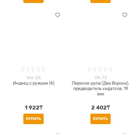
WW-28
VK-73
Индеец с ружьем (4)
Периска-рупа (Два Ворона),
предводитель хидатсов. 19
век
1 922
₸
2 402
₸
КУПИТЬ
КУПИТЬ