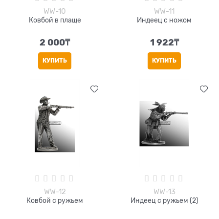
WW-10
WW-11
Ковбой в плаще
Индеец с ножом
2 000
₸
1 922
₸
КУПИТЬ
КУПИТЬ
WW-12
WW-13
Ковбой с ружьем
Индеец с ружьем (2)