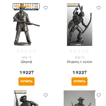
WW-4
WW-5
Шериф
Индеец с луком
1 922
₸
1 922
₸
КУПИТЬ
КУПИТЬ