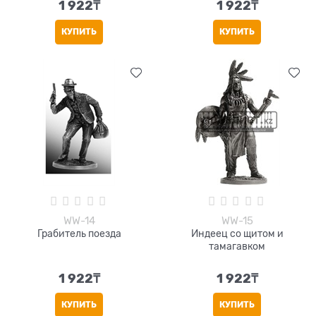
1 922
₸
1 922
₸
КУПИТЬ
КУПИТЬ
WW-14
WW-15
Грабитель поезда
Индеец со щитом и
тамагавком
1 922
₸
1 922
₸
КУПИТЬ
КУПИТЬ