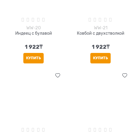
WW-20
WW-21
Индеец с булавой
Ковбой с двухстволкой
1 922
₸
1 922
₸
КУПИТЬ
КУПИТЬ