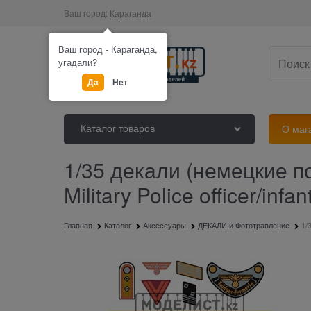
Ваш город:
Караганда
Ваш город - Караганда,
угадали?
Да
Нет
Каталог товаров
О маг
1/35 декали (немецкие пог
Military Police officer/inf
Главная
Каталог
Аксессуары
ДЕКАЛИ и Фототравление
1/