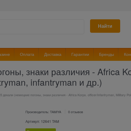
Найти
азине
Оплата
Доставка
Гарантии
Бренды
Кон
оны, знаки различия - Africa Kor
antryman, infantryman и др.)
35 декали (немецкие погоны, знаки различия - Africa Korps. officer/infantryman, Military Poli
Производитель:
TAMIYA
0 отзывов
Артикул:
12641 TAM