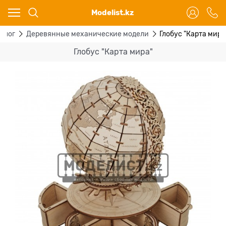
Ваш город - Караганда,
Modelist.kz
угадали?
ДА
НЕТ
алог
Деревянные механические модели
Глобус "Карта мира
Глобус "Карта мира"