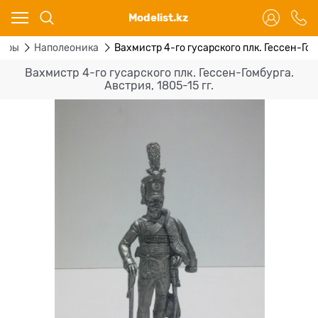
Ваш город - Караганда,
Modelist.kz
угадали?
ДА
НЕТ
тюры
Наполеоника
Вахмистр 4-го гусарского плк. Гессен-Гомб
Вахмистр 4-го гусарского плк. Гессен-Гомбурга.
Австрия, 1805-15 гг.