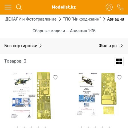
Ваш город - Караганда,
Modelist.kz
угадали?
ДА
НЕТ
ДЕКАЛИ и Фототравление
ТПО "Микродизайн"
Авиация 1
Сборные модели — Авиация 1:35
Без сортировки
Фильтры
Товаров: 3