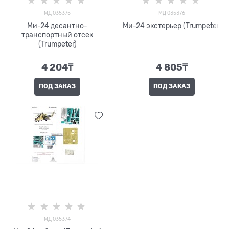
МД 035375
МД 035376
Ми-24 десантно-
Ми-24 экстерьер (Trumpeter)
транспортный отсек
(Trumpeter)
4 204
₸
4 805
₸
ПОД ЗАКАЗ
ПОД ЗАКАЗ
МД 035374