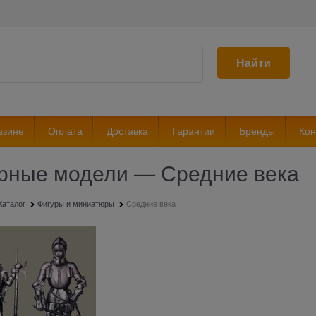
Найти
азине
Оплата
Доставка
Гарантии
Бренды
Кон
рные модели — Средние века
Каталог
Фигуры и миниатюры
Средние века