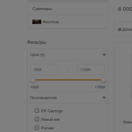
6 00
Сувениры
Фентези
Добав
Фильтры
Цена
(₸)
-
1500
11000
Производители
EK Castings
Новый век
Ромн
Ратник