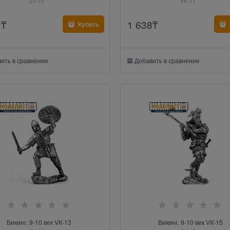
SV-10
VK-11
1
₸
1 638
₸
Купить
ить в сравнение
Добавить в сравнение
Викинг. 9-10 век VK-13
Викинг. 9-10 век VK-15