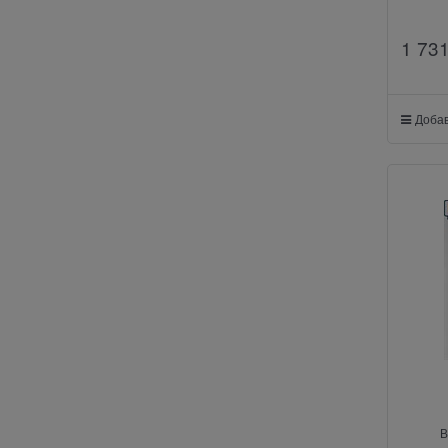
1 73
Добав
В