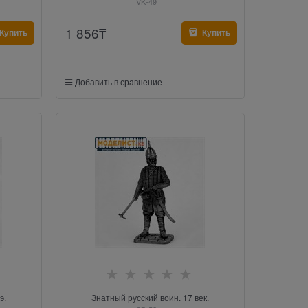
VK-49
1 856
₸
Купить
Купить
Добавить в сравнение
э.
Знатный русский воин. 17 век.