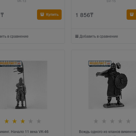
VK-13
SV-15
1
₸
1 856
₸
Купить
ить в сравнение
Добавить в сравнение
икинг. Начало 11 века VK-46
Вождь одного из кланов викингов.