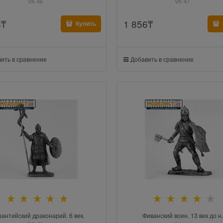
VK-46
VK-47
8
₸
1 856
₸
Купить
ить в сравнение
Добавить в сравнение
зантийский драконарий. 6 век.
Фиванский воин. 13 век до н.