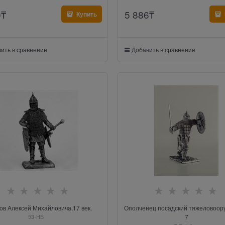
0
₸
5 886
₸
Купить
ить в сравнение
Добавить в сравнение
ов Алексей Михайловича,17 век.
Ополченец посадский тяжеловоо
53-НВ
7