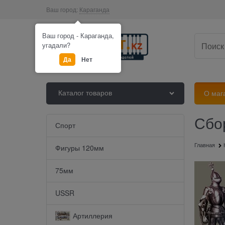
Ваш город:
Караганда
Ваш город - Караганда,
угадали?
Да
Нет
Каталог товаров
О маг
Сбо
Найдено товаров:
Спорт
Главная
Фигуры 120мм
75мм
USSR
Артиллерия