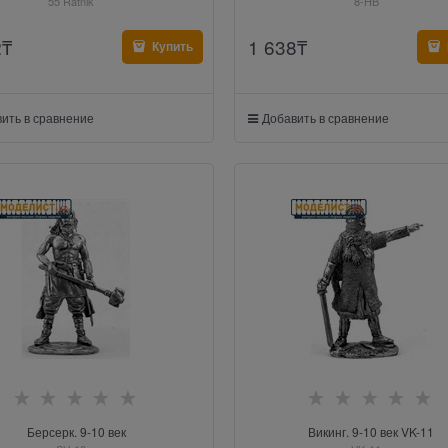
55 Ratnik
8-НВ
2
₸
1 638
₸
Купить
ить в сравнение
Добавить в сравнение
Берсерк. 9-10 век
Викинг. 9-10 век VK-11