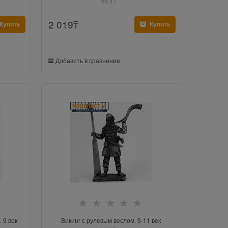
VK-17
2 019
₸
Купить
Купить
Добавить в сравнение
 9 век
Викинг с рулевым веслом. 9-11 век