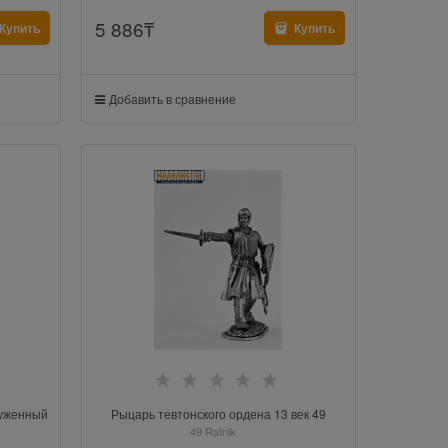
5 886
₸
Купить
Купить
Добавить в сравнение
руженный
Рыцарь тевтонского ордена 13 век 49
49 Ratnik