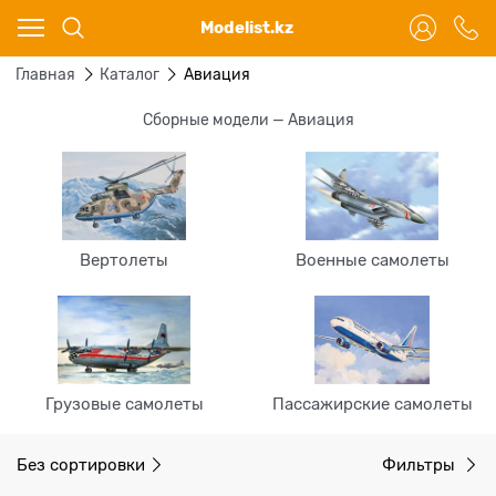
Ваш город - Караганда,
Modelist.kz
угадали?
ДА
НЕТ
Главная
Каталог
Авиация
Сборные модели — Авиация
Вертолеты
Военные самолеты
Грузовые самолеты
Пассажирские самолеты
Без сортировки
Фильтры