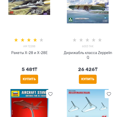
AM 72288
6003 TAK
Ракеты Х-28 и Х-28E
Дирижабль класса Zeppelin
Q
5 481
₸
26 426
₸
КУПИТЬ
КУПИТЬ