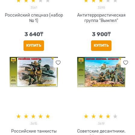
3561
3598
Российский спецназ (набор
Антитеррористическая
№ 1)
группа "Вымпел"
3 640
₸
3 900
₸
КУПИТЬ
КУПИТЬ
3615
3619
Российские танкисты
Советские десантники.