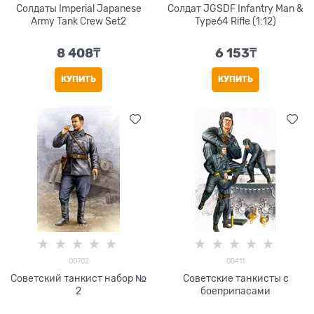
Солдаты Imperial Japanese
Солдат JGSDF Infantry Man &
Army Tank Crew Set2
Type64 Rifle (1:12)
8 408
₸
6 153
₸
КУПИТЬ
КУПИТЬ
00702
00411
Советский танкист набор №
Советские танкисты с
2
боеприпасами