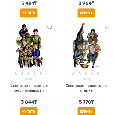
5 481
₸
3 964
₸
КУПИТЬ
КУПИТЬ
00412
00413
Советские танкисты с
Советские танкисты на
регулировщицей
отдыхе
3 844
₸
5 770
₸
КУПИТЬ
КУПИТЬ