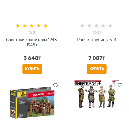
3618
00427
Советские санитары 1943-
Расчет гаубицы Б-4
1945 г.
3 640
₸
7 087
₸
КУПИТЬ
КУПИТЬ