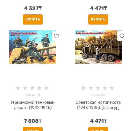
4 327
₸
4 471
₸
КУПИТЬ
КУПИТЬ
35634 ICM
35635 ICM
Германский танковый
Советская мотопехота
десант (1942-1945)
(1943-1945), (5 фигур)
7 808
₸
4 471
₸