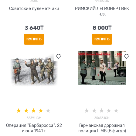
3584
16005 MA
Советские пулеметчики
РИМСКИЙ ЛЕГИОНЕР I ВЕК
н.э.
3 640
₸
8 000
₸
КУПИТЬ
КУПИТЬ
35391 ICM
35633 ICM
Операция "Барбаросса"; 22
Германская дорожная
июня 1941 г.
полиция II МВ (5 фигур)