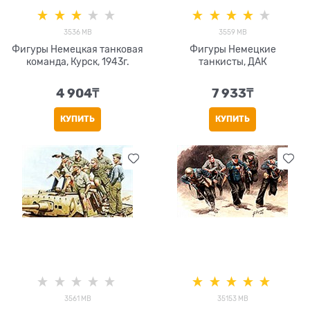
3536 MB
3559 MB
Фигуры Немецкая танковая
Фигуры Немецкие
команда, Курск, 1943г.
танкисты, ДАК
4 904
₸
7 933
₸
КУПИТЬ
КУПИТЬ
3561 MB
35153 MB