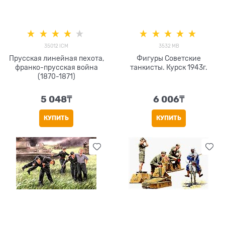
35012 ICM
3532 MB
Прусская линейная пехота,
Фигуры Советские
франко-прусская война
танкисты. Курск 1943г.
(1870-1871)
5 048
₸
6 006
₸
КУПИТЬ
КУПИТЬ