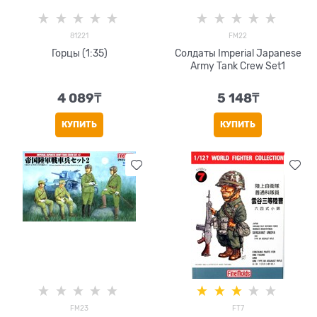
81221
FM22
Горцы (1:35)
Солдаты Imperial Japanese
Army Tank Crew Set1
4 089
₸
5 148
₸
КУПИТЬ
КУПИТЬ
FM23
FT7