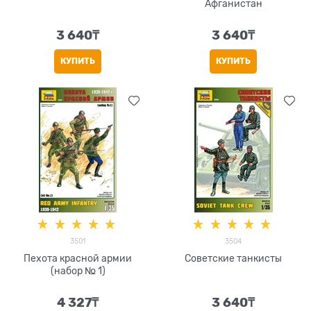
Афганистан
3 640
₸
3 640
₸
КУПИТЬ
КУПИТЬ
3501
3504
Пехота красной армии
Советские танкисты
(набор № 1)
4 327
₸
3 640
₸