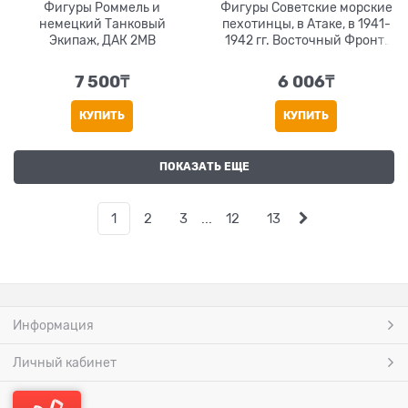
Фигуры Роммель и
Фигуры Советские морские
немецкий Танковый
пехотинцы, в Атаке, в 1941-
Экипаж, ДАК 2МВ
1942 гг. Восточный Фронт,
Битва из Серии, Комплект
№ 3
7 500
₸
6 006
₸
КУПИТЬ
КУПИТЬ
ПОКАЗАТЬ ЕЩЕ
1
2
3
...
12
13
Информация
Личный кабинет