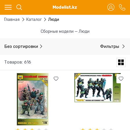
Ваш город - Караганда,
Modelist.kz
угадали?
ДА
НЕТ
Главная
Каталог
Люди
Сборные модели — Люди
Без сортировки
Фильтры
Товаров: 616