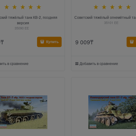
ский тяжёлый танк КВ-2, поздняя
Советский тяжёлый огнемётный та
версия
35101 EE
35090 EE
9
₸
9 009
₸
Купить
ить в сравнение
Добавить в сравнение