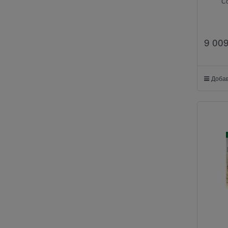
С
9 00
Добав