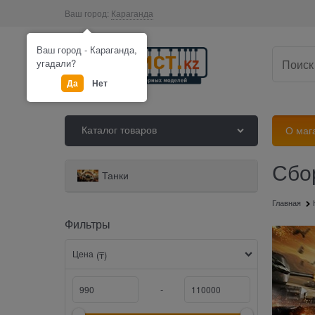
Ваш город:
Караганда
Ваш город - Караганда,
угадали?
Да
Нет
Каталог товаров
О маг
Сбо
Найдено товаров:
Танки
Главная
Фильтры
Цена
(₸)
-