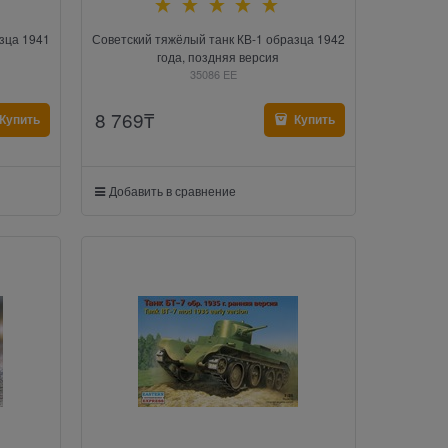
зца 1941
Советский тяжёлый танк КВ-1 образца 1942
года, поздняя версия
35086 EE
8 769
₸
Купить
Купить
Добавить в сравнение