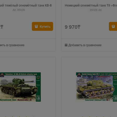
ий тяжёлый огнемётный танк КВ-8
Немецкий огнемётный танк ТII «Ф
AK 35028
35029 AK
2
₸
9 970
₸
Купить
ить в сравнение
Добавить в сравнение