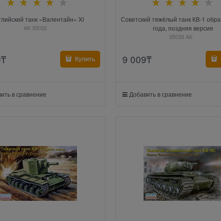
глийский танк «Валентайн» XI
Советский тяжёлый танк КВ-1 обра
AK 35032
года, поздняя версия
35033 AK
0
₸
9 009
₸
Купить
ить в сравнение
Добавить в сравнение