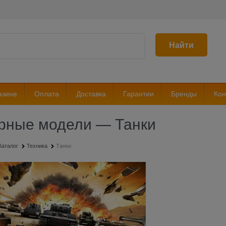
Найти
азине
Оплата
Доставка
Гарантии
Бренды
Кон
рные модели — Танки
Каталог
Техника
Танки