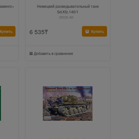
ламинго»
Немецкий разведывательный танк
Sd.Kfz.140/1
35030 AK
6 535
₸
Купить
Купить
Добавить в сравнение