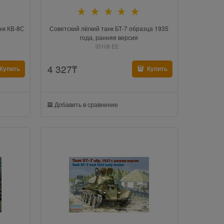
нк КВ-8С
Советский лёгкий танк БТ-7 образца 1935
года, ранняя версия
35108 EE
4 327
₸
Купить
Купить
Добавить в сравнение