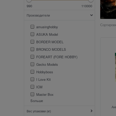
990
110000
Производители
Сортировк
amusinghobby
ASUKA Model
BORDER MODEL
BRONCO MODELS
FOREART (FORE HOBBY)
Gecko Models
Hobbyboss
I Love Kit
ICM
Master Box
Больше
Ан
Вес упаковки (кг)