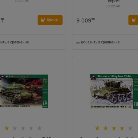
35021 AK
версия
35022 AK
9
₸
9 009
₸
Купить
ить в сравнение
Добавить в сравнение