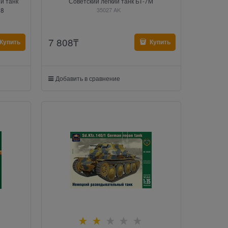
й танк
Советский лёгкий танк БТ-7М
28
35027 AK
7 808
₸
Купить
Купить
Добавить в сравнение