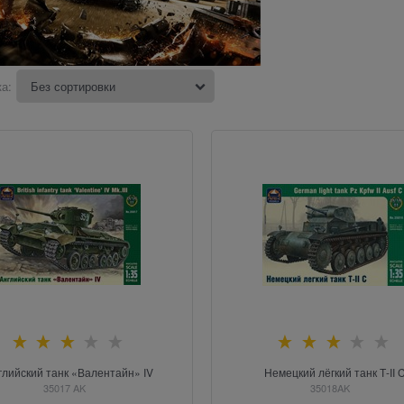
а:
глийский танк «Валентайн» IV
Немецкий лёгкий танк Т-II 
35017 AK
35018AK