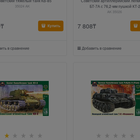
оветский тяжёлый танк КВ-85
Советский артиллерийский лёгки
35024 AK
БТ-7А с 76,2-мм пушкой КТ-
AK 35026
9
₸
7 808
₸
Купить
ить в сравнение
Добавить в сравнение