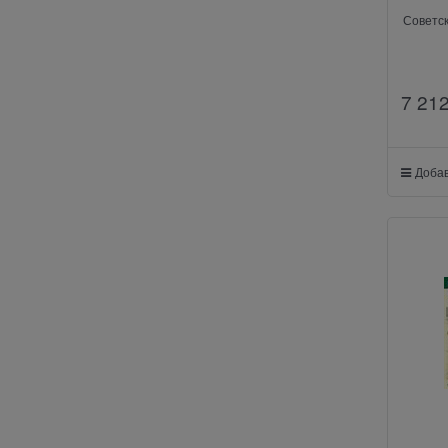
Советск
7 21
Добав