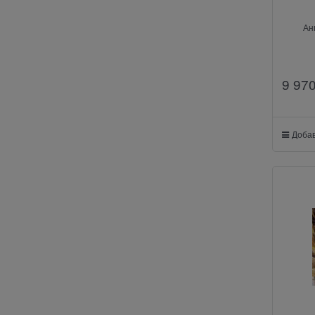
Ан
9 97
Добав