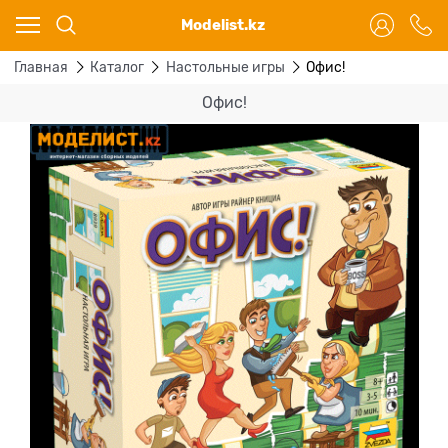
Ваш город - Караганда,
Modelist.kz
угадали?
ДА
НЕТ
Главная
Каталог
Настольные игры
Офис!
Офис!