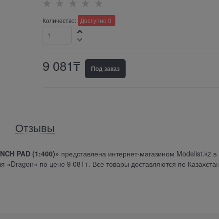
Количество:
Доступно
0
9 081
₸
Под заказ
Отзывы
NCH PAD (1:400)»
представлена интернет-магазином Modelist.kz в
я «Dragon» по цене 9 081₸. Все товары доставляются по Казахстан