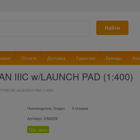
Найти
азине
Оплата
Доставка
Гарантии
Бренды
Кон
AN IIIC w/LAUNCH PAD (1:400)
TITAN IIIC w/LAUNCH PAD (1:400)
Производитель:
Dragon
0 отзывов
Артикул:
D56228
Под заказ