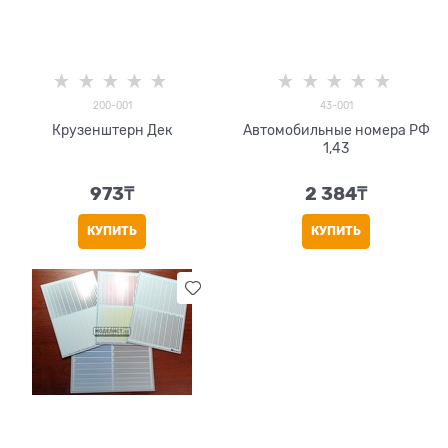
200-001
43-001
Крузенштерн Дек
Автомобильные номера РФ
1,43
973
₸
2 384
₸
КУПИТЬ
КУПИТЬ