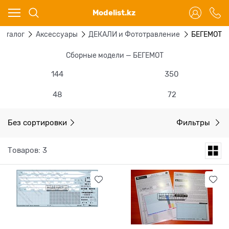
Ваш город - Караганда,
Modelist.kz
угадали?
ДА
НЕТ
Каталог
Аксессуары
ДЕКАЛИ и Фототравление
БЕГЕМОТ
Сборные модели — БЕГЕМОТ
144
350
48
72
Без сортировки
Фильтры
Товаров: 3