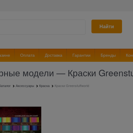
Найти
азине
Оплата
Доставка
Гарантии
Бренды
Кон
рные модели — Краски Greenstu
Каталог
Аксессуары
Краска
Краски Greenstuffworld