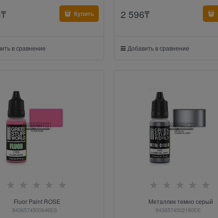
6
₸
2 596
₸
Купить
ить в сравнение
Добавить в сравнение
Fluor Paint ROSE
Металлик темно серый
8436574500646ES
8436574502190ES