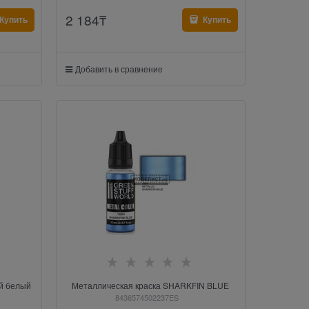
2 184
₸
Купить
Купить
Добавить в сравнение
ий белый
Металлическая краска SHARKFIN BLUE
8436574502237ES