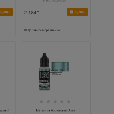
8436574502305ES
2 184
₸
Купить
Купить
Добавить в сравнение
расный
Металлик бирюзовый Аква