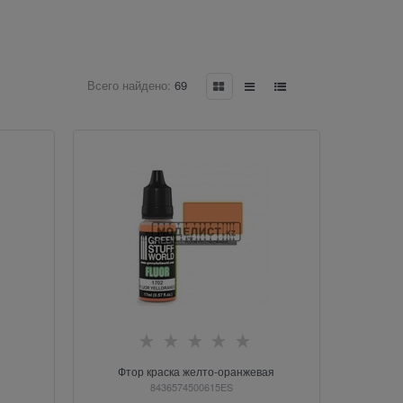
Всего найдено:
69
Фтор краска желто-оранжевая
8436574500615ES