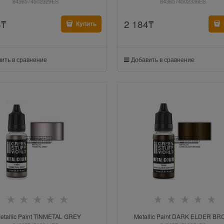
8436574502329ES
8436574502336ES
4
₸
2 184
₸
Купить
ить в сравнение
Добавить в сравнение
etallic Paint TINMETAL GREY
Metallic Paint DARK ELDER B