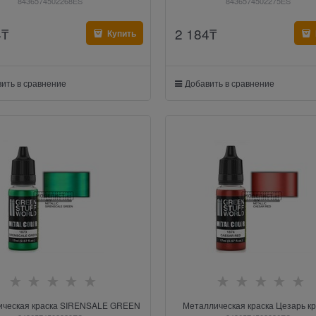
8436574502268ES
8436574502275ES
4
₸
2 184
₸
Купить
ить в сравнение
Добавить в сравнение
ическая краска SIRENSALE GREEN
Металлическая краска Цезарь к