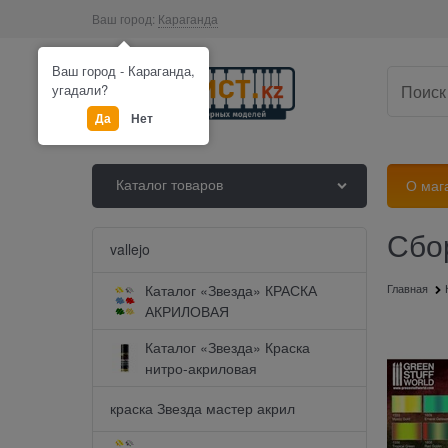
Ваш город:
Караганда
Ваш город - Караганда,
угадали?
Да
Нет
Каталог товаров
О маг
Сбо
Найдено товаров:
vallejo
Каталог «Звезда» КРАСКА
Главная
АКРИЛОВАЯ
Каталог «Звезда» Краска
нитро-акриловая
краска Звезда мастер акрил