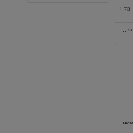
1 73
Добав
Метал