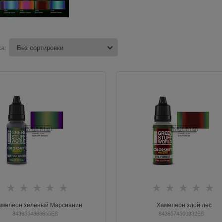
а:
амелеон зеленый Марсианин
Хамелеон злой лес
8436554368655ES
8436574500332ES